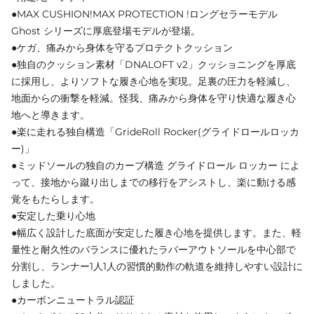
●MAX CUSHION!MAX PROTECTION !ロングセラーモデル
Ghost シリーズに厚底登場モデルが登場。
●ケガ、痛みから身体を守るプロテクトクッション
●独自のクッション素材「DNALOFT v2」クッショニングを厚底
に採用し、よりソフトな履き心地を実現。足裏の圧力を軽減し、
地面からの衝撃を軽減。怪我、痛みから身体を守り快適な履き心
地へと導きます。
●楽に走れる独自構造「GrideRoll Rocker(グライドロールロッカ
ー)」
●ミッドソールの独自のカーブ構造 グライドロール ロッカー によ
って、接地から蹴り出しまでの移行をアシストし、楽に動ける感
覚をもたらします。
●安定した乗り心地
●幅広く設計した底面が安定した履き心地を提供します。また、軽
量性と耐久性のバランスに優れたラバーアウトソールを中心部で
分割し、ランナー1人1人の習慣的動作の軌道を維持しやすい設計に
しました。
●カーボンニュートラル認証