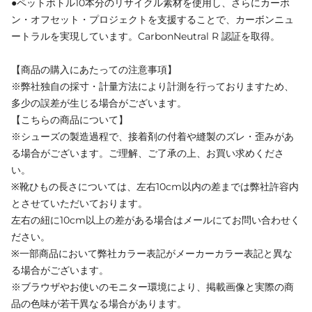
●ペットボトル10本分のリサイクル素材を使用し、さらにカーボ
ン・オフセット・プロジェクトを支援することで、カーボンニュ
ートラルを実現しています。CarbonNeutral R 認証を取得。
【商品の購入にあたっての注意事項】
※弊社独自の採寸・計量方法により計測を行っておりますため、
多少の誤差が生じる場合がございます。
【こちらの商品について】
※シューズの製造過程で、接着剤の付着や縫製のズレ・歪みがあ
る場合がございます。ご理解、ご了承の上、お買い求めくださ
い。
※靴ひもの長さについては、左右10cm以内の差までは弊社許容内
とさせていただいております。
左右の紐に10cm以上の差がある場合はメールにてお問い合わせく
ださい。
※一部商品において弊社カラー表記がメーカーカラー表記と異な
る場合がございます。
※ブラウザやお使いのモニター環境により、掲載画像と実際の商
品の色味が若干異なる場合があります。