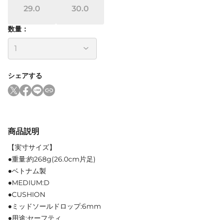
29.0
30.0
数量：
シェアする
商品説明
【実寸サイズ】
●重量:約268g(26.0cm片足)
●ベトナム製
●MEDIUM:D
●CUSHION
●ミッドソールドロップ:6mm
●用途:セーフティ