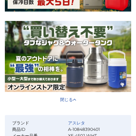
閉じる
ブランド
アスレタ
商品ID
A-10848390401
メーカー品番
XE-450J WHT