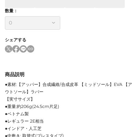
数量：
シェアする
商品説明
●素材:【アッパー】合成繊維/合成皮革 【ミッドソール】EVA 【ア
ウトソール】ラバー
【実寸サイズ】
●重量:約206g(24.5cm片足)
●ベトナム製
●レギュラー 2E相当
●インドア・人工芝
●中敷き: 取替式(プレスタイプ)