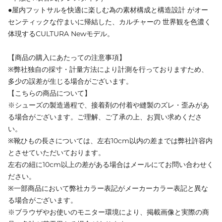
●屋内フットサルを快適に楽しむ為の素材構成と構造設計 がオー
センティックな佇まいに帰結した、カルチャーの 世界観を色濃く
体現するCULTURA Newモデル。
【商品の購入にあたっての注意事項】
※弊社独自の採寸・計量方法により計測を行っておりますため、
多少の誤差が生じる場合がございます。
【こちらの商品について】
※シューズの製造過程で、接着剤の付着や縫製のズレ・歪みがあ
る場合がございます。ご理解、ご了承の上、お買い求めくださ
い。
※靴ひもの長さについては、左右10cm以内の差までは弊社許容内
とさせていただいております。
左右の紐に10cm以上の差がある場合はメールにてお問い合わせく
ださい。
※一部商品において弊社カラー表記がメーカーカラー表記と異な
る場合がございます。
※ブラウザやお使いのモニター環境により、掲載画像と実際の商