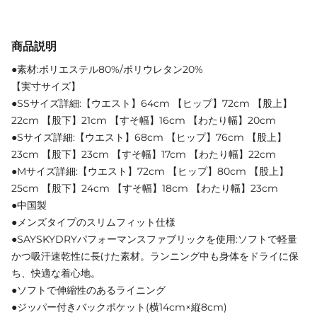
商品説明
●素材:ポリエステル80%/ポリウレタン20%
【実寸サイズ】
●SSサイズ詳細:【ウエスト】64cm 【ヒップ】72cm 【股上】
22cm 【股下】21cm 【すそ幅】16cm 【わたり幅】20cm
●Sサイズ詳細:【ウエスト】68cm 【ヒップ】76cm 【股上】
23cm 【股下】23cm 【すそ幅】17cm 【わたり幅】22cm
●Mサイズ詳細:【ウエスト】72cm 【ヒップ】80cm 【股上】
25cm 【股下】24cm 【すそ幅】18cm 【わたり幅】23cm
●中国製
●メンズタイプのスリムフィット仕様
●SAYSKYDRYパフォーマンスファブリックを使用:ソフトで軽量
かつ吸汗速乾性に長けた素材。ランニング中も身体をドライに保
ち、快適な着心地。
●ソフトで伸縮性のあるライニング
●ジッパー付きバックポケット(横14cm×縦8cm)