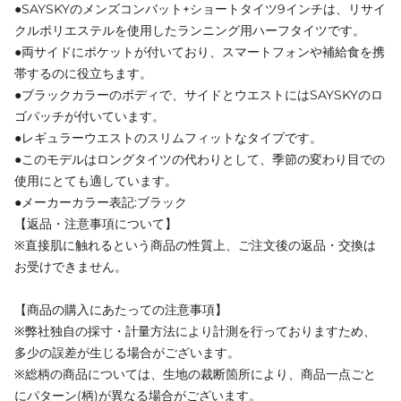
●SAYSKYのメンズコンバット+ショートタイツ9インチは、リサイ
クルポリエステルを使用したランニング用ハーフタイツです。
●両サイドにポケットが付いており、スマートフォンや補給食を携
帯するのに役立ちます。
●ブラックカラーのボディで、サイドとウエストにはSAYSKYのロ
ゴパッチが付いています。
●レギュラーウエストのスリムフィットなタイプです。
●このモデルはロングタイツの代わりとして、季節の変わり目での
使用にとても適しています。
●メーカーカラー表記:ブラック
【返品・注意事項について】
※直接肌に触れるという商品の性質上、ご注文後の返品・交換は
お受けできません。
【商品の購入にあたっての注意事項】
※弊社独自の採寸・計量方法により計測を行っておりますため、
多少の誤差が生じる場合がございます。
※総柄の商品については、生地の裁断箇所により、商品一点ごと
にパターン(柄)が異なる場合がございます。