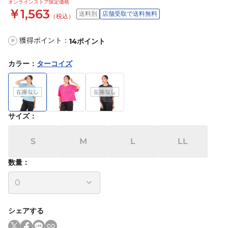
オンラインストア限定価格
￥1,563
送料別
店舗受取で送料無料
（税込）
獲得ポイント：
14
ポイント
P
カラー
：
ターコイズ
サイズ
：
S
M
L
LL
数量：
シェアする