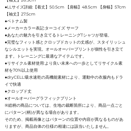
●LLサイズ詳細:【着丈】50.5cm 【肩幅】48.5cm 【身幅】57cm
【袖丈】27.5cm
●ベトナム製
●メーカーカラー表記:ターコイズ サーフ
●あなたの魅力を引き立てるトレーニングTシャツが登場。
●完璧なフィット感とクロップドカットの丈感が、スタイリッシュ
なシルエットを実現。オールオーバープリントが個性を引き立て
ます。トレーニングに最適なアイテムです。
●リサイクル素材使用:より良い未来への一歩としてリサイクル素
材を70%以上使用
●dryCELL:吸水速乾の高機能素材により、運動中の衣服内もドラ
イで快適
●クロップド丈
●オールオーバーグラフィックプリント
※総柄の商品については、生地の裁断箇所により、商品一点ごと
にパターン(柄)が異なる場合があります。
そのため、掲載画像とはパターンの位置や内容が異なるものがあ
りますが、商品自体の仕様の相違には該当いたしません。