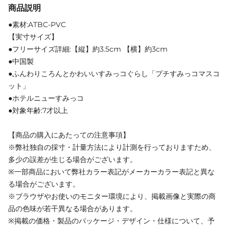
商品説明
●素材:ATBC-PVC
【実寸サイズ】
●フリーサイズ詳細:【縦】約3.5cm 【横】約3cm
●中国製
●ふんわりころんとかわいいすみっコぐらし「プチすみっコマスコ
ット」
●ホテルニューすみっコ
●対象年齢:7才以上
【商品の購入にあたっての注意事項】
※弊社独自の採寸・計量方法により計測を行っておりますため、
多少の誤差が生じる場合がございます。
※一部商品において弊社カラー表記がメーカーカラー表記と異な
る場合がございます。
※ブラウザやお使いのモニター環境により、掲載画像と実際の商
品の色味が若干異なる場合があります。
※掲載の価格・製品のパッケージ・デザイン・仕様について、予