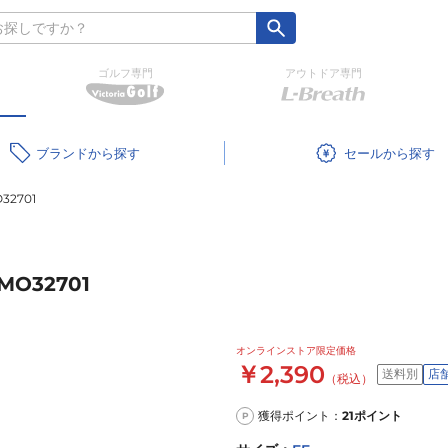
ゴルフ専門
アウトドア専門
ブランド
セール
2701
O32701
オンラインストア限定価格
￥2,390
送料別
店
（税込）
獲得ポイント：
21
ポイント
P