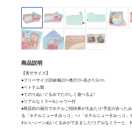
商品説明
【実寸サイズ】
●フリーサイズ詳細:幅20×奥行13×高さ11.5cm
●ベトナム製
●てのりぬいぐるみでたのしく遊べるよ!
●リアルなミラー&シャワー付
●商店街の福引でホテルご招待券が大あたり!予定の合った
る「ホテルニューすみっコ」へ!「ホテルニューすみっコ」
わいいシーンぬいぐるみができました!リアルなミラーと、