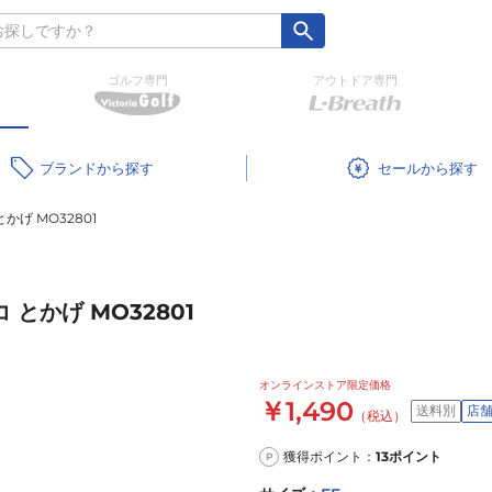
ゴルフ専門
アウトドア専門
ブランド
セール
げ MO32801
とかげ MO32801
オンラインストア限定価格
￥1,490
送料別
店
（税込）
獲得ポイント：
13
ポイント
P