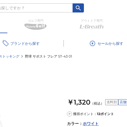
ゴルフ専門
アウトドア専門
ブランド
セール
ストッキング
野球 サポスト フレア ST-43 01
￥1,320
送料別
店舗
（税込）
獲得ポイント：
12
ポイント
P
カラー
：
ホワイト