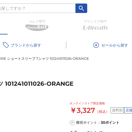
ゴルフ専門
アウトドア専門
ブランド
セール
URE ショートスリーブ Tシャツ 101241011026-ORANGE
01241011026-ORANGE
オンラインストア限定価格
￥3,327
送料別
店
（税込）
獲得ポイント：
30
ポイント
P