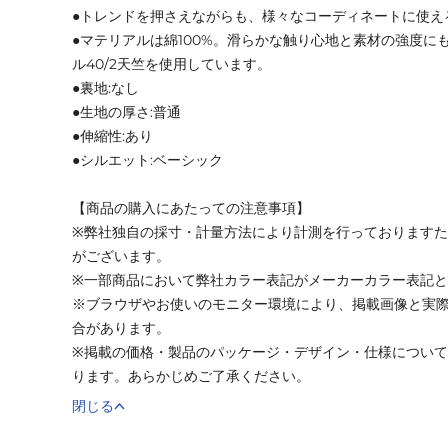
●トレンドを押さえながらも、様々なコーディネートに使え
●マテリアルは綿100%。滑らかな触り心地と素材の強度にも
ル40/2天竺を使用しています。
●裏地:なし
●生地の厚さ:普通
●伸縮性:あり
●シルエット:ベーシック
【商品の購入にあたっての注意事項】
※弊社独自の採寸・計量方法により計測を行っております
がございます。
※一部商品において弊社カラー表記がメーカーカラー表記
※ブラウザやお使いのモニター環境により、掲載画像と実
合があります。
※掲載の価格・製品のパッケージ・デザイン・仕様につい
ります。あらかじめご了承ください。
閉じる