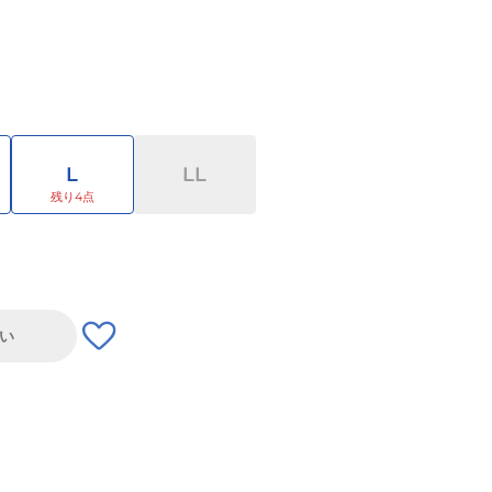
L
LL
い