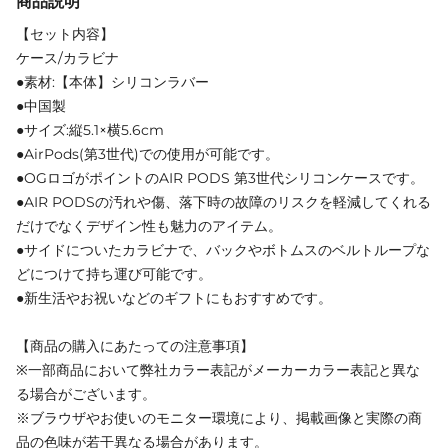
商品説明
【セット内容】
ケース/カラビナ
●素材:【本体】シリコンラバー
●中国製
●サイズ:縦5.1×横5.6cm
●AirPods(第3世代)での使用が可能です。
●OGロゴがポイントのAIR PODS 第3世代シリコンケースです。
●AIR PODSの汚れや傷、落下時の故障のリスクを軽減してくれる
だけでなくデザイン性も魅力のアイテム。
●サイドについたカラビナで、バックやボトムスのベルトループな
どにつけて持ち運び可能です。
●新生活やお祝いなどのギフトにもおすすめです。
【商品の購入にあたっての注意事項】
※一部商品において弊社カラー表記がメーカーカラー表記と異な
る場合がございます。
※ブラウザやお使いのモニター環境により、掲載画像と実際の商
品の色味が若干異なる場合があります。