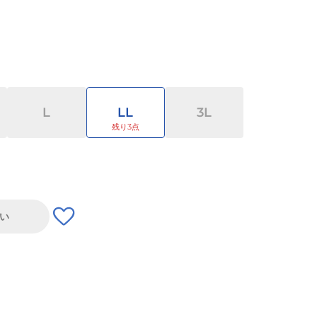
L
LL
3L
い