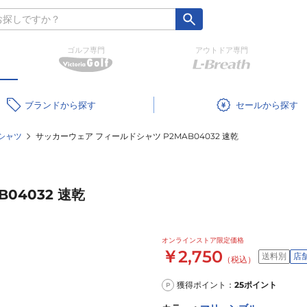
ゴルフ専門
アウトドア専門
ブランド
セール
シャツ
サッカーウェア フィールドシャツ P2MAB04032 速乾
04032 速乾
オンラインストア限定価格
￥2,750
送料別
店
（税込）
獲得ポイント：
25
ポイント
P