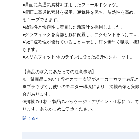
●背面に高通気素材を採用したフィールドシャツ。
●背面に高通気素材を採用。通気性を保ち、放熱性を高め、
をキープできます。
●放熱性と快適性に着目した新設計を採用しました。
●グラフィックを肩部と脇に配置し、アクセントをつけてい
●吸汗速乾性が優れていることを示し、汗を素早く吸収、拡
ちます。
●スリムフィット:体のラインに沿った細身のシルエット。
【商品の購入にあたっての注意事項】
※一部商品において弊社カラー表記がメーカーカラー表記
※ブラウザやお使いのモニター環境により、掲載画像と実
合があります。
※掲載の価格・製品のパッケージ・デザイン・仕様につい
ります。あらかじめご了承ください。
閉じる