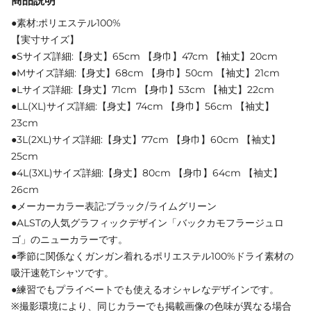
商品説明
●素材:ポリエステル100%
【実寸サイズ】
●Sサイズ詳細:【身丈】65cm 【身巾】47cm 【袖丈】20cm
●Mサイズ詳細:【身丈】68cm 【身巾】50cm 【袖丈】21cm
●Lサイズ詳細:【身丈】71cm 【身巾】53cm 【袖丈】22cm
●LL(XL)サイズ詳細:【身丈】74cm 【身巾】56cm 【袖丈】
23cm
●3L(2XL)サイズ詳細:【身丈】77cm 【身巾】60cm 【袖丈】
25cm
●4L(3XL)サイズ詳細:【身丈】80cm 【身巾】64cm 【袖丈】
26cm
●メーカーカラー表記:ブラック/ライムグリーン
●ALSTの人気グラフィックデザイン「バックカモフラージュロ
ゴ」のニューカラーです。
●季節に関係なくガンガン着れるポリエステル100%ドライ素材の
吸汗速乾Tシャツです。
●練習でもプライベートでも使えるオシャレなデザインです。
※撮影環境により、同じカラーでも掲載画像の色味が異なる場合