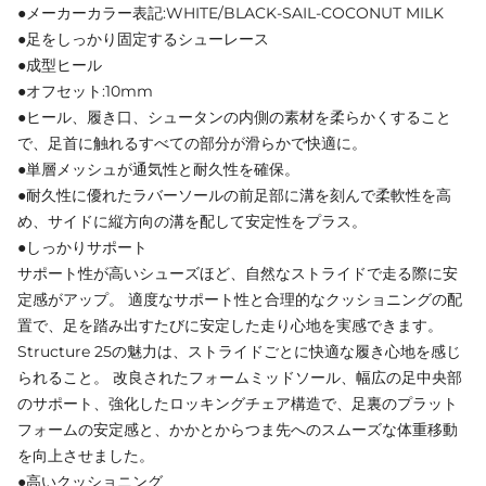
●メーカーカラー表記:WHITE/BLACK-SAIL-COCONUT MILK
●足をしっかり固定するシューレース
●成型ヒール
●オフセット:10mm
●ヒール、履き口、シュータンの内側の素材を柔らかくすること
で、足首に触れるすべての部分が滑らかで快適に。
●単層メッシュが通気性と耐久性を確保。
●耐久性に優れたラバーソールの前足部に溝を刻んで柔軟性を高
め、サイドに縦方向の溝を配して安定性をプラス。
●しっかりサポート
サポート性が高いシューズほど、自然なストライドで走る際に安
定感がアップ。 適度なサポート性と合理的なクッショニングの配
置で、足を踏み出すたびに安定した走り心地を実感できます。
Structure 25の魅力は、ストライドごとに快適な履き心地を感じ
られること。 改良されたフォームミッドソール、幅広の足中央部
のサポート、強化したロッキングチェア構造で、足裏のプラット
フォームの安定感と、かかとからつま先へのスムーズな体重移動
を向上させました。
●高いクッショニング