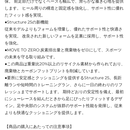
保。 前足部だけでなくベースも幅広で、滑らかな履き心地を提供
します。 ヒール周りの構造と固定感を強化し、サポート性に優れ
たフィット感を実現。
●Structure 25の新機能
従来モデルよりもフォームを増量し、優れたサポート性と快適さ
を実現。 改良された新しいフォームを足裏に採用し、サポート性
を強化。
●MOVE TO ZERO:炭素排出量と廃棄物をゼロにして、スポーツ
の未来を守る取り組みです。
●この商品は重量比20%以上のリサイクル素材から作られており、
廃棄物とカーボンフットプリントを削減しています。
●要所に安定感とクッショニングを提供するStructure 25。長距
離ランや短時間のトレーニングラン、さらに一日の終わりのリフ
レッシュまでサポートします。 期待どおりの安定性を備え、最初
にシューレースを結んだときから足にぴったりフィットするデザ
イン。足中央部のシステムが抜群のサポート性能を発揮し、従来
よりも快適なクッショニングを提供します。
【商品の購入にあたっての注意事項】