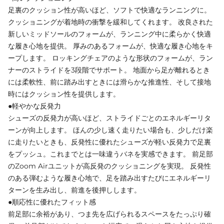
足裏のクッション性が高いほど、ソフトで快適なランニングに。
クッショニングが着地時の衝撃を緩和してくれます。 改良された
新しいミッドソールのフォームが、ランニング中に柔らかく快適
な履き心地を提供。 厚みのあるフォームが、快適な履き心地をキ
ープします。 ロッキングチェアのような形状のフォームが、ラン
ナーのストライドを3段階でサポート。 地面から足が離れるとき
には柔軟性、前に踏み出すときには滑らかな推進性、そして接地
時にはクッション性を提供します。
●軽やかな反発力
シューズの反発力が高いほど、ストライドごとのエネルギーリタ
ーンが向上します。 ほんの少し速く走りたい場合も、少しだけ楽
に走りたいときも、反発性に優れたシューズが軽い反発力で足裏
をプッシュ。これまでとは一味違うバネを実感できます。 前足部
のZoom Airユニットが高反発のクッショニングを実現。 反発性
のある弾むような履き心地で、足を踏み出すたびにエネルギーリ
ターンを生み出し、前進を後押しします。
●順応性に優れたフィット感
前足部に余裕があり、つま先を広げられるスペースをたっぷり確