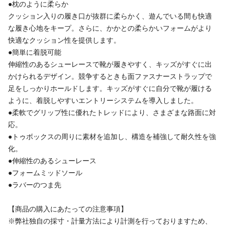
●枕のように柔らか
クッション入りの履き口が抜群に柔らかく、遊んでいる間も快適
な履き心地をキープ。さらに、かかとの柔らかいフォームがより
快適なクッション性を提供します。
●簡単に着脱可能
伸縮性のあるシューレースで靴が履きやすく、キッズがすぐに出
かけられるデザイン。競争するときも面ファスナーストラップで
足をしっかりホールドします。キッズがすぐに自分で靴が履ける
ように、着脱しやすいエントリーシステムを導入しました。
●柔軟でグリップ性に優れたトレッドにより、さまざまな路面に対
応。
●トゥボックスの周りに素材を追加し、構造を補強して耐久性を強
化。
●伸縮性のあるシューレース
●フォームミッドソール
●ラバーのつま先
【商品の購入にあたっての注意事項】
※弊社独自の採寸・計量方法により計測を行っておりますため、