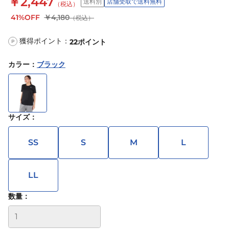
￥2,447
送料別
店舗受取で送料無料
（税込）
41%OFF
￥4,180
（税込）
獲得ポイント：
22
ポイント
P
カラー
：
ブラック
サイズ
：
SS
S
M
L
LL
数量：