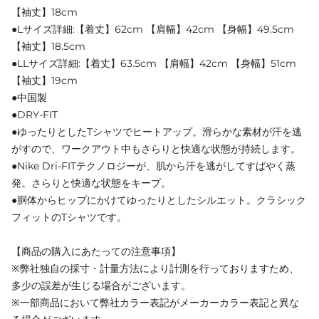
【袖丈】18cm
●Lサイズ詳細:【着丈】62cm 【肩幅】42cm 【身幅】49.5cm
【袖丈】18.5cm
●LLサイズ詳細:【着丈】63.5cm 【肩幅】42cm 【身幅】51cm
【袖丈】19cm
●中国製
●DRY-FIT
●ゆったりとしたTシャツでヒートアップ。滑らかな素材が汗を逃
がすので、ワークアウト中もさらりと快適な状態が持続します。
●Nike Dri-FITテクノロジーが、肌から汗を逃がしてすばやく蒸
発。さらりと快適な状態をキープ。
●胴体からヒップにかけてゆったりとしたシルエット。クラシック
フィットのTシャツです。
【商品の購入にあたっての注意事項】
※弊社独自の採寸・計量方法により計測を行っておりますため、
多少の誤差が生じる場合がございます。
※一部商品において弊社カラー表記がメーカーカラー表記と異な