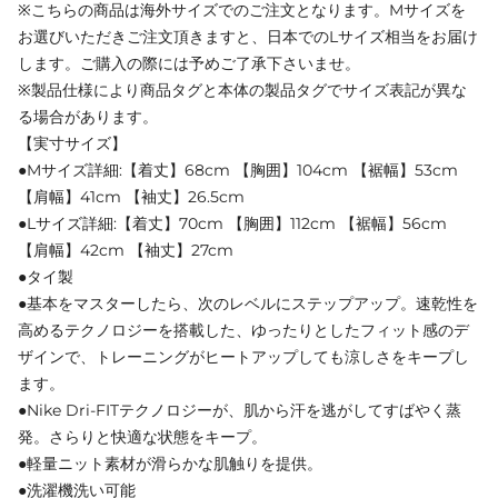
※こちらの商品は海外サイズでのご注文となります。Mサイズを
お選びいただきご注文頂きますと、日本でのLサイズ相当をお届け
します。ご購入の際には予めご了承下さいませ。
※製品仕様により商品タグと本体の製品タグでサイズ表記が異な
る場合があります。
【実寸サイズ】
●Mサイズ詳細:【着丈】68cm 【胸囲】104cm 【裾幅】53cm
【肩幅】41cm 【袖丈】26.5cm
●Lサイズ詳細:【着丈】70cm 【胸囲】112cm 【裾幅】56cm
【肩幅】42cm 【袖丈】27cm
●タイ製
●基本をマスターしたら、次のレベルにステップアップ。速乾性を
高めるテクノロジーを搭載した、ゆったりとしたフィット感のデ
ザインで、トレーニングがヒートアップしても涼しさをキープし
ます。
●Nike Dri-FITテクノロジーが、肌から汗を逃がしてすばやく蒸
発。さらりと快適な状態をキープ。
●軽量ニット素材が滑らかな肌触りを提供。
●洗濯機洗い可能