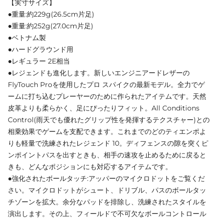
【実寸サイズ】
●重量:約229g(26.5cm片足)
●重量:約252g(27.0cm片足)
●ベトナム製
●ハードグラウンド用
●レギュラー 2E相当
●レジェンドも進化します。新しいエンジニアードレザーの
FlyTouch Proを使用したプロ スパイクの最新モデル。全力でゲ
ームに打ち込むプレーヤーのために作られたアイテムです。天然
皮革よりも柔らかく、足にぴったりフィット。All Conditions
Control(雨天でも優れたグリップ性を発揮するテクスチャー)との
相乗効果でゲームを支配できます。これまでのどのティエンポよ
りも軽量で洗練されたレジェンド 10。ディフェンスの隙を突くピ
ンポイントパスを出すときも、相手の速攻を止めるために戻ると
きも、どんなポジションにも対応するアイテムです。
●強化されたボールタッチ:アッパーのマイクロドットをご覧くだ
さい。マイクロドットがシュート、ドリブル、パスのボールタッ
チゾーンを拡大。余分なパッドを排除し、洗練されたスタイルを
演出します。その上、フィールドで不可欠なボールコントロール