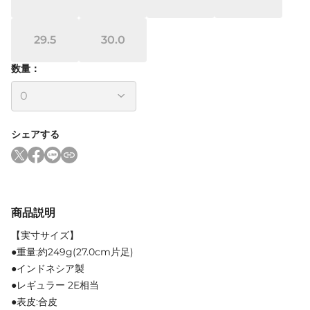
29.5
30.0
数量：
シェアする
商品説明
【実寸サイズ】
●重量:約249g(27.0cm片足)
●インドネシア製
●レギュラー 2E相当
●表皮:合皮