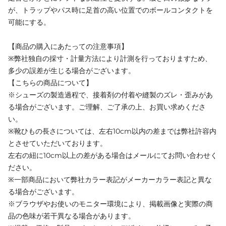
が、トラップやパス時に足首の高い位置でのボールコンタクトを
可能にする。
【商品の購入にあたっての注意事項】
※弊社独自の採寸・計量方法により計測を行っておりますため、
多少の誤差が生じる場合がございます。
【こちらの商品について】
※シューズの製造過程で、接着剤の付着や縫製のズレ・歪みがあ
る場合がございます。ご理解、ご了承の上、お買い求めくださ
い。
※靴ひもの長さについては、左右10cm以内の差までは弊社許容内
とさせていただいております。
左右の紐に10cm以上の差がある場合はメールにてお問い合わせく
ださい。
※一部商品において弊社カラー表記がメーカーカラー表記と異な
る場合がございます。
※ブラウザやお使いのモニター環境により、掲載画像と実際の商
品の色味が若干異なる場合があります。