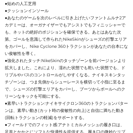
●短めの人工芝用
●クッションインソール
●あなたのゲームを次のレベルに引き上げたいファントムルナ2ア
カデミーは、オーガナイザーでもアシストでもフィニッシャーで
も、ネットの絶好のポジションを確保できる。あとはあなた次
第。ゴールを意識して作られたNikeSkinがシューズの打撃エリア
をカバーし、Nike Cyclone 360トラクションがあなたの台本にな
い俊敏性を導く。
●強化されたタッチ:NikeSkinのタッチゾーンを前バージョンより
拡大しました。これにより、濡れた状態でも乾いた状態でも、ド
リブルやパスのコントロールがしやすくなる。ナイキスキンタッ
チゾーンは、つま先側からシューレースを横切って小指に至るま
で、シューズの打撃エリアをカバーし、ブーツからボールへのク
リーンなキックを可能にする。
●素早いトラクション:ナイキサイクロン360のトラクションパター
ンは、素早い動き(カット時の俊敏性の向上)と自信に満ちた動き
(回転トラクションの軽減)をサポートする。
●フィールドでのフィット感:アナトミカルメッシュの履き口は、
足首とかかとにソフトな快適性を提供する。履き口の微妙なリブ