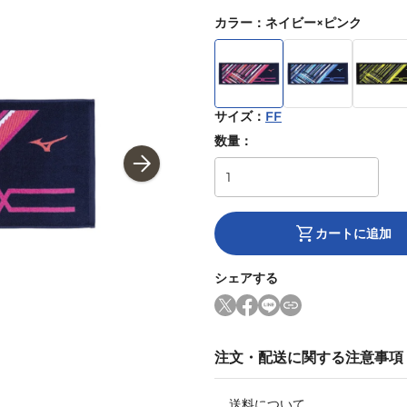
カラー
：
ネイビー×ピンク
サイズ
：
FF
数量：
カートに追加
シェアする
注文・配送に関する注意事項
送料について