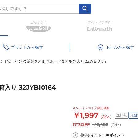
ゴルフ専門
アウトドア専門
ブランド
セール
MCライン 今治製タオル スポーツタオル 箱入り 32JYB10184
り 32JYB10184
オンラインストア限定価格
￥1,997
送料別
店舗
（税込）
17%OFF
￥2,420
（税込）
獲得ポイント：
18
ポイント
P