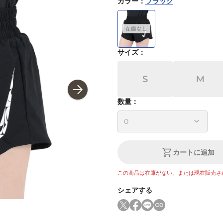
カラー
：
ブラック
サイズ
：
S
M
数量：
カートに追加
この商品は在庫がない、または現在販売さ
シェアする