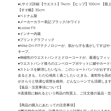
●Lサイズ詳細:【ウエスト】74cm 【ヒップ】100cm 【股上
【すそ幅】35cm
●ベトナム製
●メーカーカラー表記:ブラック/ホワイト
●Loose Fit
●インナー内蔵
●プリントグラフィック
●Nike Dri-FITテクノロジーが、肌から汗を逃がしてす
キープ。
●伸縮性のウエストバンドとドローコードが、最適なフィッ
●ウエストバンド後ろのエンベロープポケットに鍵やカード
●ストレスを解消したいなら、このショートパンツがおすす
走るときも、ただ心地良く過ごしたいときも、速乾性を高
がさらりと快適な状態を維持。どんなシーンでも活躍しま
【返品・注意事項について】
※直接肌に触れるという商品の性質上、ご注文後の返品・
【商品の購入にあたっての注意事項】
※弊社独自の採寸・計量方法により計測を行っております