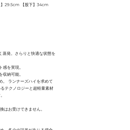
】29.5cm 【股下】34cm
ばやく蒸発。さらりと快適な状態を
ト感を実現。
を収納可能。
め。 ランナーズハイを求めて
めるテクノロジーと超軽量素材
す。
交換はお受けできません。
ため、多少の誤差が生じる場合