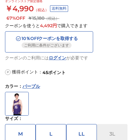
オンラインストア限定価格
￥4,990
送料無料
（税込）
67%OFF
￥15,180
（税込）
クーポンを使うと
4,492
円
で購入できます
10
％OFF
クーポンを取得する
ご利用に条件がございます
クーポンのご利用には
ログイン
が必要です
獲得ポイント：
45
ポイント
P
カラー
：
パープル
サイズ
：
M
L
LL
3L