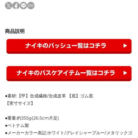
商品説明
●素材:【甲】合成繊維/合成皮革 【底】ゴム底
【実寸サイズ】
●重量:約355g(26.5cm片足)
●ベトナム製
●メーカーカラー表記:ホワイト/グレイシャーブルー/メタリックゴ