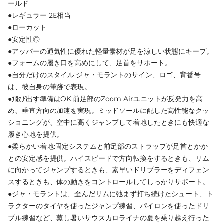
ールド
●レギュラー 2E相当
●ローカット
●安定性◎
●アッパーの通気性に優れた軽量素材が足を涼しい状態にキープ。
●フォームの履き口を高めにして、足首をサポート。
●自分だけのスタイル:ジャ・モラントのサイン、ロゴ、背番号
は、彼自身の筆跡で表現。
●飛び出す準備はOK:前足部のZoom Airユニットが反発力を高
め、垂直方向の加速を実現。ミッドソールに配した高性能なクッ
ショニングが、空中に高くジャンプして着地したときにも快適な
履き心地を提供。
●柔らかい着地:固定システムと前足部のストラップが足首とかか
との安定感を提供。ハイスピードで方向転換をするときも、リム
に向かってジャンプするときも、素早いドリブラーをディフェン
スするときも、体の動きをコントロールしてしっかりサポート。
●ジャ・モラントは、歪んだリムに弛まず打ち続けたシュート、ト
ラクターのタイヤを使ったジャンプ練習、パイロンを使ったドリ
ブル練習など、蒸し暑いサウスカロライナの夏を乗り越え行った