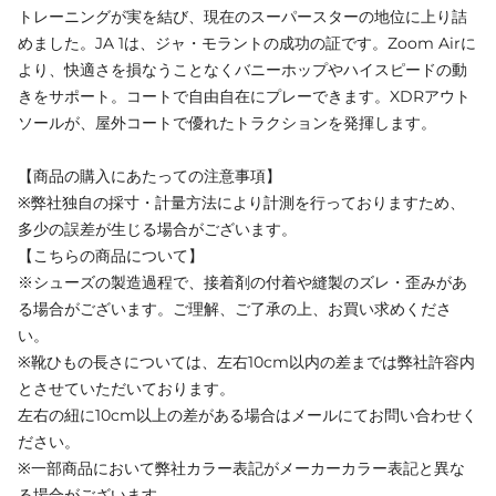
トレーニングが実を結び、現在のスーパースターの地位に上り詰
めました。JA 1は、ジャ・モラントの成功の証です。Zoom Airに
より、快適さを損なうことなくバニーホップやハイスピードの動
きをサポート。コートで自由自在にプレーできます。XDRアウト
ソールが、屋外コートで優れたトラクションを発揮します。
【商品の購入にあたっての注意事項】
※弊社独自の採寸・計量方法により計測を行っておりますため、
多少の誤差が生じる場合がございます。
【こちらの商品について】
※シューズの製造過程で、接着剤の付着や縫製のズレ・歪みがあ
る場合がございます。ご理解、ご了承の上、お買い求めくださ
い。
※靴ひもの長さについては、左右10cm以内の差までは弊社許容内
とさせていただいております。
左右の紐に10cm以上の差がある場合はメールにてお問い合わせく
ださい。
※一部商品において弊社カラー表記がメーカーカラー表記と異な
る場合がございます。