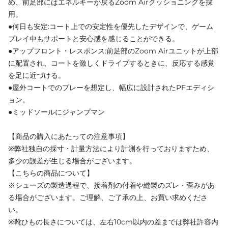
め、前足部にはエネルギーが戻るZoom Airクッショニングを採
用。
●何日も安定:コート上での安定性を優先したデザインで、ゲーム
プレイ中もサポートと安心感を感じることができる。
●アップフロント・レスポンス:前足部のZoom Airユニットが上部
に配置され、コートを激しくドライブするときに、反応する感覚
を足に近づける。
●屋外コートでのプレーを想定し、幅広に設計されたPFエディシ
ョン。
●ミッドソールにジャンプマン
【商品の購入にあたっての注意事項】
※弊社独自の採寸・計量方法により計測を行っておりますため、
多少の誤差が生じる場合がございます。
【こちらの商品について】
※シューズの製造過程で、接着剤の付着や縫製のズレ・歪みがあ
る場合がございます。ご理解、ご了承の上、お買い求めくださ
い。
※靴ひもの長さについては、左右10cm以内の差までは弊社許容内