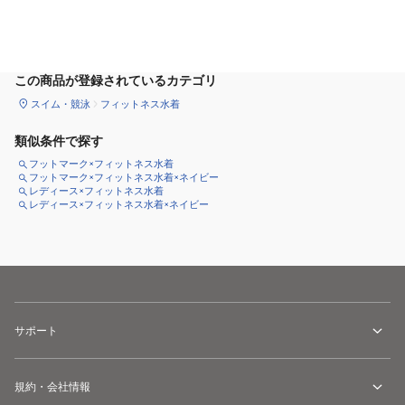
サイズ
を選択してください
この商品が登録されているカテゴリ
スイム・競泳
フィットネス水着
類似条件で探す
フットマーク×フィットネス水着
フットマーク×フィットネス水着×ネイビー
レディース×フィットネス水着
レディース×フィットネス水着×ネイビー
サポート
規約・会社情報