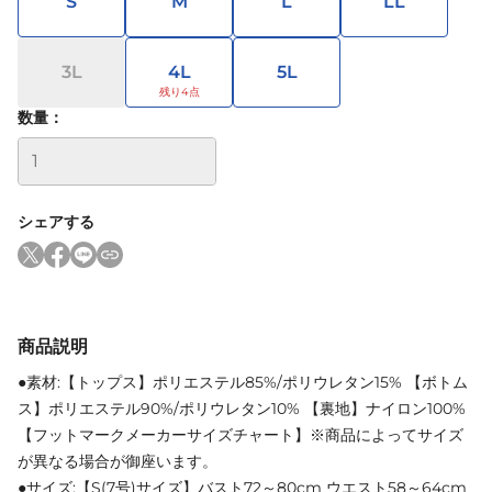
S
M
L
LL
3L
4L
5L
数量：
シェアする
商品説明
●素材:【トップス】ポリエステル85%/ポリウレタン15% 【ボトム
ス】ポリエステル90%/ポリウレタン10% 【裏地】ナイロン100%
【フットマークメーカーサイズチャート】※商品によってサイズ
が異なる場合が御座います。
●サイズ:【S(7号)サイズ】バスト72～80cm ウエスト58～64cm