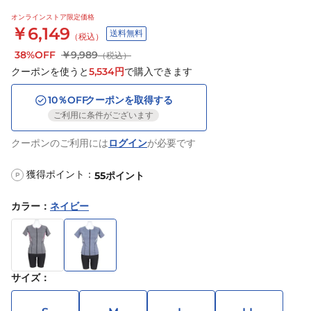
オンラインストア限定価格
￥6,149
送料無料
（税込）
38%OFF
￥9,989
（税込）
クーポンを使うと
5,534
円
で購入できます
10
％OFF
クーポンを取得する
ご利用に条件がございます
クーポンのご利用には
ログイン
が必要です
獲得ポイント：
55
ポイント
P
カラー
：
ネイビー
サイズ
：