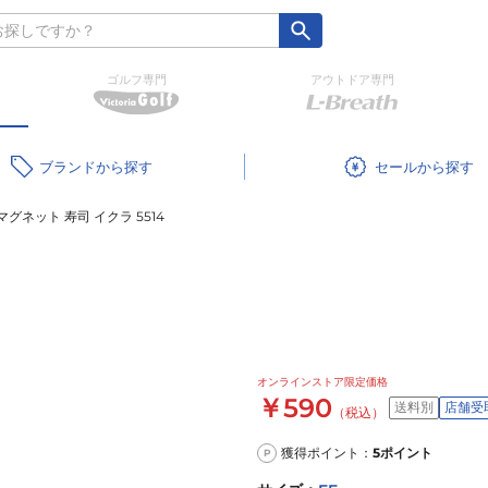
ゴルフ専門
アウトドア専門
ブランド
セール
グネット 寿司 イクラ 5514
オンラインストア限定価格
￥590
送料別
店舗受
（税込）
獲得ポイント：
5
ポイント
P