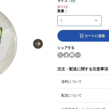
サイズ
：
FF
残り
3
点
数量：
カートに追加
シェアする
注文・配送に関する注意事項
送料について
配送について