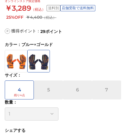
オンラインストア限定価格
￥3,289
送料別
店舗受取で送料無料
（税込）
25%OFF
￥4,400
（税込）
獲得ポイント：
29
ポイント
P
カラー
：
ブルー×ゴールド
サイズ
：
4
5
6
7
数量：
シェアする