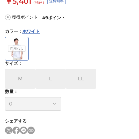
￥5,401
送料無料
（税込）
獲得ポイント：
49
ポイント
P
カラー
：
ホワイト
サイズ
：
M
L
LL
数量：
シェアする