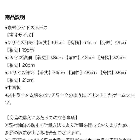
商品説明
●素材:ライトスムース
【実寸サイズ】
●Mサイズ詳細:【着丈】66cm 【肩幅】44cm 【身幅】49cm
【袖丈】19cm
●Lサイズ詳細:【着丈】68cm 【肩幅】46cm 【身幅】52cm
【袖丈】20cm
●LLサイズ詳細:【着丈】70cm 【肩幅】48cm 【身幅】55cm
【袖丈】21cm
●中国製
●ストラータム柄をパッチワークのようにプリントしたゲームシャ
ツ。
【商品の購入にあたっての注意事項】
※弊社独自の採寸・計量方法により計測を行っておりますため、
多少の誤差が生じる場合がございます。
※一部商品において弊社カラー表記がメーカーカラー表記と異な