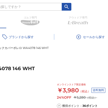
ゴルフ専門
アウトドア専門
ブランド
セール
クカバーボレロ WA4078 146 WHT
8 146 WHT
オンラインストア限定価格
￥3,980
送料無料
（税込）
24%OFF
￥5,280
（税込）
獲得ポイント：
36
ポイント
P