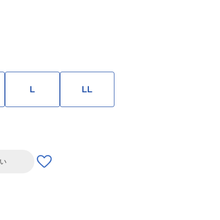
L
LL
い