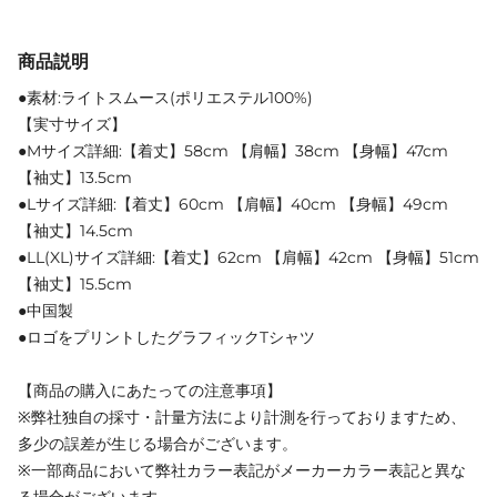
商品説明
●素材:ライトスムース(ポリエステル100%)
【実寸サイズ】
●Mサイズ詳細:【着丈】58cm 【肩幅】38cm 【身幅】47cm
【袖丈】13.5cm
●Lサイズ詳細:【着丈】60cm 【肩幅】40cm 【身幅】49cm
【袖丈】14.5cm
●LL(XL)サイズ詳細:【着丈】62cm 【肩幅】42cm 【身幅】51cm
【袖丈】15.5cm
●中国製
●ロゴをプリントしたグラフィックTシャツ
【商品の購入にあたっての注意事項】
※弊社独自の採寸・計量方法により計測を行っておりますため、
多少の誤差が生じる場合がございます。
※一部商品において弊社カラー表記がメーカーカラー表記と異な
る場合がございます。