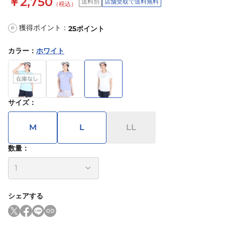
￥2,750
送料別
店舗受取で送料無料
（税込）
獲得ポイント：
25
ポイント
P
カラー
：
ホワイト
サイズ
：
M
L
LL
数量：
シェアする