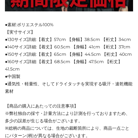
●素材:ポリエステル100%
【実寸サイズ】
●130サイズ詳細:【着丈】57cm 【身幅】38.5cm 【裄丈】34cm
●140サイズ詳細:【着丈】60.5cm 【身幅】41cm 【裄丈】37cm
●150サイズ詳細:【着丈】65cm 【身幅】44.5cm 【裄丈】40cm
●160サイズ詳細:【着丈】68.5cm 【身幅】47.5cm 【裄丈】
41.5cm
●中国製
●通気性・軽量性、そしてドライタッチを実現する吸汗・速乾機能
素材
【商品の購入にあたっての注意事項】
※弊社独自の採寸・計量方法により計測を行っておりますため、
多少の誤差が生じる場合がございます。
※総柄の商品については、生地の裁断箇所により、商品一点ごと
にパターン(柄)が異なる場合がございます。