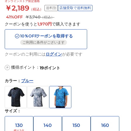
オンラインストア限定価格
￥2,189
送料別
店舗受取で送料無料
（税込）
41%OFF
￥3,740
（税込）
クーポンを使うと
1,970
円
で購入できます
10
％OFF
クーポンを取得する
ご利用に条件がございます
クーポンのご利用には
ログイン
が必要です
獲得ポイント：
19
ポイント
P
カラー
：
ブルー
サイズ
：
130
140
150
160