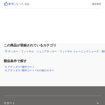
参考になった
0
人
違反報告
カートに追加
この商品が登録されているカテゴリ
サッカー・フットサル
ジュニアサッカー・フットサル トレーニングシューズ
屋
類似条件で探す
アディダス×屋外コート
アディダス×屋外コート×その他のカラー
サポート