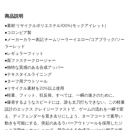
商品説明
●素材:リサイクルポリエステル100%(モックアイレット)
●コロンビア製
●メーカーカラー表記:チームソーラーイエロー/コアブラック/ソー
ラーレッド
●レギュラーフィット
●面ファスナークロージャー
●独特な質感のある合成アッパー
●テキスタイルライニング
●ターフ用アウトソール
●リサイクル素材を20%以上使用
●軽量、フィット、狂反発。すべては、一瞬の速さのために。
●爆発するようなスピードには、誰も太刀打ちできない。この軽量
設計のエックス クレイジーファストで、ゲームの流れを一瞬で変
え、ディフェンダーを置き去りにしよう。ターフコートで素早い
動きを可能にする、突起のあるラバーアウトソールを採用したジ
ュニア用サッカーシューズ。凹凸のある合成アッパーに幅広の面