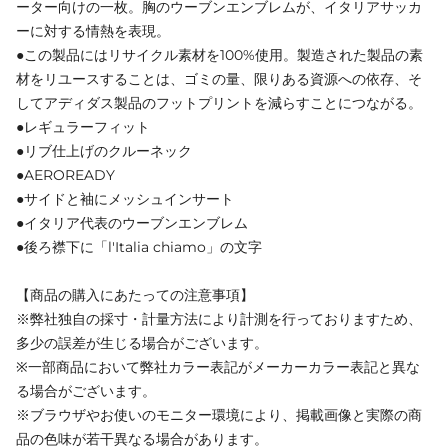
ーター向けの一枚。胸のウーブンエンブレムが、イタリアサッカ
ーに対する情熱を表現。
●この製品にはリサイクル素材を100%使用。製造された製品の素
材をリユースすることは、ゴミの量、限りある資源への依存、そ
してアディダス製品のフットプリントを減らすことにつながる。
●レギュラーフィット
●リブ仕上げのクルーネック
●AEROREADY
●サイドと袖にメッシュインサート
●イタリア代表のウーブンエンブレム
●後ろ襟下に「l'Italia chiamo」の文字
【商品の購入にあたっての注意事項】
※弊社独自の採寸・計量方法により計測を行っておりますため、
多少の誤差が生じる場合がございます。
※一部商品において弊社カラー表記がメーカーカラー表記と異な
る場合がございます。
※ブラウザやお使いのモニター環境により、掲載画像と実際の商
品の色味が若干異なる場合があります。