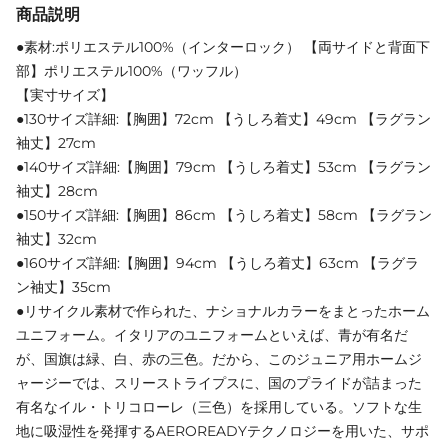
商品説明
●素材:ポリエステル100%（インターロック） 【両サイドと背面下
部】ポリエステル100%（ワッフル）
【実寸サイズ】
●130サイズ詳細:【胸囲】72cm 【うしろ着丈】49cm 【ラグラン
袖丈】27cm
●140サイズ詳細:【胸囲】79cm 【うしろ着丈】53cm 【ラグラン
袖丈】28cm
●150サイズ詳細:【胸囲】86cm 【うしろ着丈】58cm 【ラグラン
袖丈】32cm
●160サイズ詳細:【胸囲】94cm 【うしろ着丈】63cm 【ラグラ
ン袖丈】35cm
●リサイクル素材で作られた、ナショナルカラーをまとったホーム
ユニフォーム。イタリアのユニフォームといえば、青が有名だ
が、国旗は緑、白、赤の三色。だから、このジュニア用ホームジ
ャージーでは、スリーストライプスに、国のプライドが詰まった
有名なイル・トリコローレ（三色）を採用している。ソフトな生
地に吸湿性を発揮するAEROREADYテクノロジーを用いた、サポ