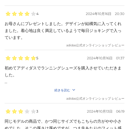
4
2024年10月16日
20:30
お母さんにプレゼントしました。デザインが結構気に入ってくれ
ました。着心地は良く満足しているようで毎日ジョキングで入っ
ています。
adidas
公式オンラインショップ レビュー
5
2024年10月16日
01:37
初めてアディダスでランニングシューズを購入させていただきま
した。

初めてだったのもあってちょっと値段を落として試し履き感覚で
続きを読む
ランニングシューズを購入させていただきました。

adidas
公式オンラインショップ レビュー
お値段以上の物でした。反発やクッション性もあり走りやすいで
3
2024年10月13日
06:19
す。次回は少し上のものを購入してみようと思います！
同じモデルの商品で、かつ同じサイズでもこちらの方がやや小さ
めでした。そこの厚さは厚めですが、つま先あたりのフィット感