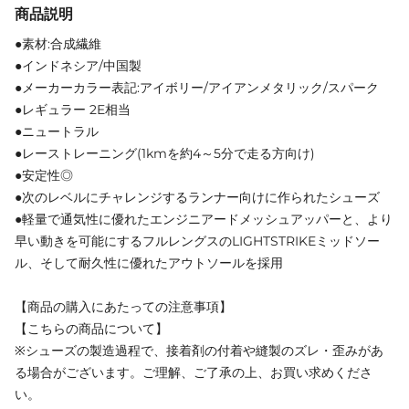
商品説明
●素材:合成繊維
●インドネシア/中国製
●メーカーカラー表記:アイボリー/アイアンメタリック/スパーク
●レギュラー 2E相当
●ニュートラル
●レーストレーニング(1kmを約4～5分で走る方向け)
●安定性◎
●次のレベルにチャレンジするランナー向けに作られたシューズ
●軽量で通気性に優れたエンジニアードメッシュアッパーと、より
早い動きを可能にするフルレングスのLIGHTSTRIKEミッドソー
ル、そして耐久性に優れたアウトソールを採用
【商品の購入にあたっての注意事項】
【こちらの商品について】
※シューズの製造過程で、接着剤の付着や縫製のズレ・歪みがあ
る場合がございます。ご理解、ご了承の上、お買い求めくださ
い。