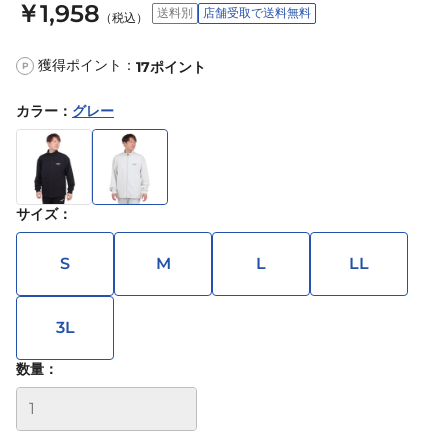
￥1,958
送料別
店舗受取で送料無料
（税込）
獲得ポイント：
17
ポイント
P
カラー
：
グレー
サイズ
：
S
M
L
LL
3L
数量：