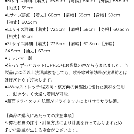
●Mサイズ詳細:【着丈】66.5cm 【肩幅】54cm 【身幅】58.5cm
【袖丈】59cm
●Lサイズ詳細:【着丈】68cm 【肩幅】58cm 【身幅】59cm
【袖丈】60.5cm
●LLサイズ詳細:【着丈】72.5cm 【肩幅】58cm 【身幅】60.5cm
【袖丈】62cm
●3Lサイズ詳細:【着丈】73.5cm 【肩幅】62.5cm 【身幅】
64.5cm 【袖丈】63cm
●ミャンマー製
●洗ってずっとカット(UPF50+):お客様の声からうまれました。当
製品は20回以上洗濯試験をしても、紫外線対策効果が洗濯前とは
ほぼ変わらず持続します。
●4Wayストレッチ:縦方向・横方向の伸縮性に優れた素材を使用
し、動きやすく快適な着用が可能。
●肌面ドライタッチ:肌面がドライタッチによりサラサラ快適。
【商品の購入にあたっての注意事項】
※弊社独自の採寸・計量方法により計測を行っておりますため、
多少の誤差が生じる場合がございます。