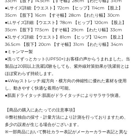
33cm 【股下】14.5cm 【すそ幅】28cm 【わたり幅】31cm
●Lサイズ詳細:【ウエスト】72cm 【ヒップ】114cm 【股上】
35cm 【股下】16cm 【すそ幅】28cm 【わたり幅】30cm
●LLサイズ詳細:【ウエスト】78cm 【ヒップ】120cm 【股上】
35cm 【股下】17.5cm 【すそ幅】29cm 【わたり幅】33cm
●3Lサイズ詳細:【ウエスト】81cm 【ヒップ】124cm 【股上】
36.5cm 【股下】20cm 【すそ幅】31cm 【わたり幅】34cm
●ミャンマー製
●洗ってずっとカット(UPF50+):お客様の声からうまれました。当
製品は20回以上洗濯試験をしても、紫外線対策効果が洗濯前とは
ほぼ変わらず持続します。
●4Wayストレッチ:縦方向・横方向の伸縮性に優れた素材を使用
し、動きやすく快適な着用が可能。
●肌面ドライタッチ:肌面がドライタッチによりサラサラ快適。
【商品の購入にあたっての注意事項】
※弊社独自の採寸・計量方法により計測を行っておりますため、
多少の誤差が生じる場合がございます。
※一部商品において弊社カラー表記がメーカーカラー表記と異な