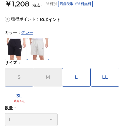
￥1,208
送料別
店舗受取で送料無料
（税込）
獲得ポイント：
10
ポイント
P
カラー
：
グレー
サイズ
：
S
M
L
LL
3L
数量：