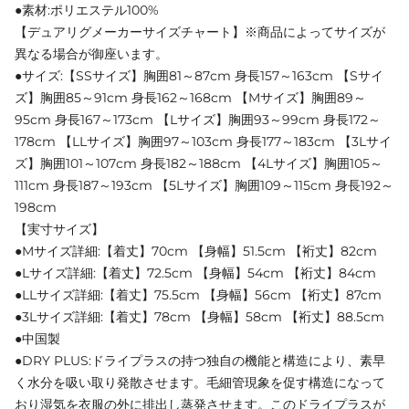
●素材:ポリエステル100%
【デュアリグメーカーサイズチャート】※商品によってサイズが
異なる場合が御座います。
●サイズ:【SSサイズ】胸囲81～87cm 身長157～163cm 【Sサイ
ズ】胸囲85～91cm 身長162～168cm 【Mサイズ】胸囲89～
95cm 身長167～173cm 【Lサイズ】胸囲93～99cm 身長172～
178cm 【LLサイズ】胸囲97～103cm 身長177～183cm 【3Lサイ
ズ】胸囲101～107cm 身長182～188cm 【4Lサイズ】胸囲105～
111cm 身長187～193cm 【5Lサイズ】胸囲109～115cm 身長192～
198cm
【実寸サイズ】
●Mサイズ詳細:【着丈】70cm 【身幅】51.5cm 【裄丈】82cm
●Lサイズ詳細:【着丈】72.5cm 【身幅】54cm 【裄丈】84cm
●LLサイズ詳細:【着丈】75.5cm 【身幅】56cm 【裄丈】87cm
●3Lサイズ詳細:【着丈】78cm 【身幅】58cm 【裄丈】88.5cm
●中国製
●DRY PLUS:ドライプラスの持つ独自の機能と構造により、素早
く水分を吸い取り発散させます。毛細管現象を促す構造になって
おり湿気を衣服の外に排出し蒸発させます。このドライプラスが