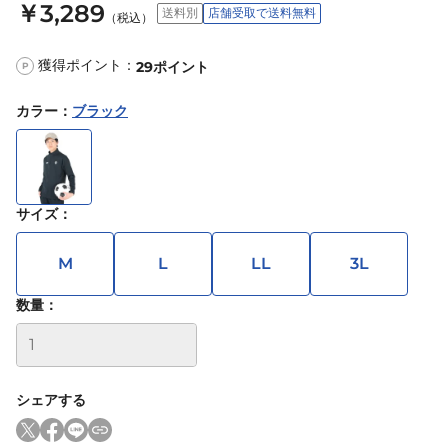
￥3,289
送料別
店舗受取で送料無料
（税込）
獲得ポイント：
29
ポイント
P
カラー
：
ブラック
サイズ
：
M
L
LL
3L
数量：
シェアする