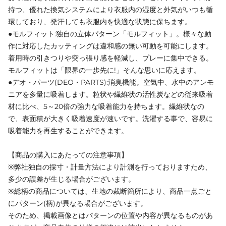
持つ、優れた換気システムにより衣服内の湿度と外気がいつも循
環しており、発汗しても衣服内を快適な状態に保ちます。
●モルフィット:独自の立体パターン「モルフィット」。様々な動
作に対応したカッティングは違和感の無い可動を可能にします。
着用時の引きつりや突っ張り感を軽減し、プレーに集中できる。
モルフィットは「限界の一歩先に!」そんな思いに応えます。
●デオ・パーツ(DEO・PARTS):消臭機能。空気中、水中のアンモ
ニアを多量に吸着します。粒状や繊維状の活性炭などの従来吸着
材に比べ、5～20倍の強力な吸着能力を持ちます。繊維状なの
で、表面積が大きく吸着速度が速いです。洗濯する事で、容易に
吸着能力を再生することができます。
【商品の購入にあたっての注意事項】
※弊社独自の採寸・計量方法により計測を行っておりますため、
多少の誤差が生じる場合がございます。
※総柄の商品については、生地の裁断箇所により、商品一点ごと
にパターン(柄)が異なる場合がございます。
そのため、掲載画像とはパターンの位置や内容が異なるものがあ