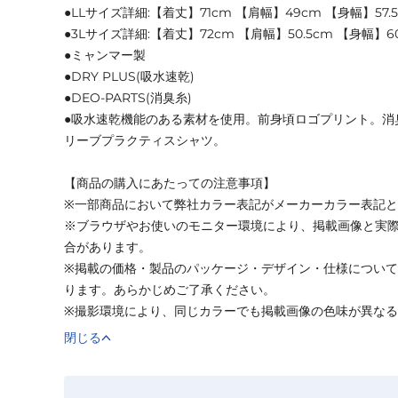
●LLサイズ詳細:【着丈】71cm 【肩幅】49cm 【身幅】57.
●3Lサイズ詳細:【着丈】72cm 【肩幅】50.5cm 【身幅】60
●ミャンマー製
●DRY PLUS(吸水速乾)
●DEO-PARTS(消臭糸)
●吸水速乾機能のある素材を使用。前身頃ロゴプリント。消
リーブプラクティスシャツ。
【商品の購入にあたっての注意事項】
※一部商品において弊社カラー表記がメーカーカラー表記
※ブラウザやお使いのモニター環境により、掲載画像と実
合があります。
※掲載の価格・製品のパッケージ・デザイン・仕様につい
ります。あらかじめご了承ください。
※撮影環境により、同じカラーでも掲載画像の色味が異な
閉じる