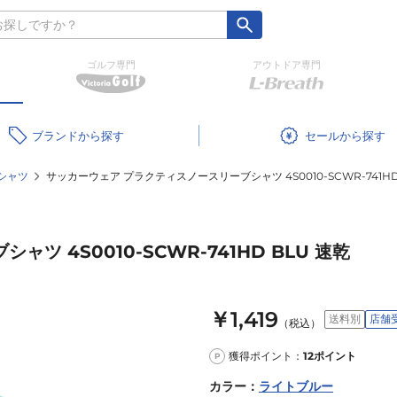
ゴルフ専門
アウトドア専門
ブランド
セール
シャツ
サッカーウェア プラクティスノースリーブシャツ 4S0010-SCWR-741HD
 4S0010-SCWR-741HD BLU 速乾
￥1,419
送料別
店舗
（税込）
獲得ポイント：
12
ポイント
P
カラー
：
ライトブルー