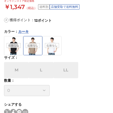
オンラインストア限定価格
￥1,347
送料別
店舗受取で送料無料
（税込）
獲得ポイント：
12
ポイント
P
カラー
：
カーキ
サイズ
：
M
L
LL
数量：
シェアする