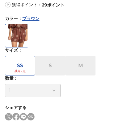
獲得ポイント：
29
ポイント
P
カラー
：
ブラウン
サイズ
：
SS
S
M
数量：
シェアする