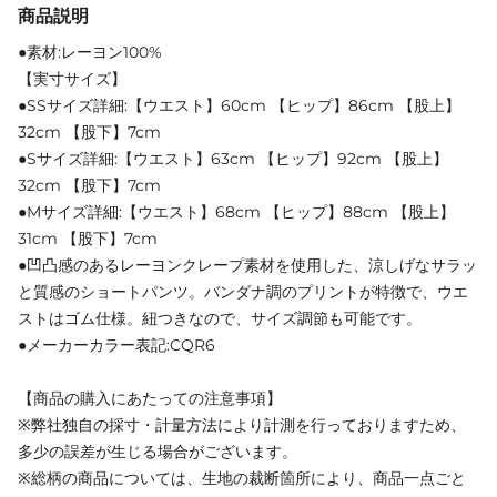
商品説明
●素材:レーヨン100%
【実寸サイズ】
●SSサイズ詳細:【ウエスト】60cm 【ヒップ】86cm 【股上】
32cm 【股下】7cm
●Sサイズ詳細:【ウエスト】63cm 【ヒップ】92cm 【股上】
32cm 【股下】7cm
●Mサイズ詳細:【ウエスト】68cm 【ヒップ】88cm 【股上】
31cm 【股下】7cm
●凹凸感のあるレーヨンクレープ素材を使用した、涼しげなサラッ
と質感のショートパンツ。バンダナ調のプリントが特徴で、ウエ
ストはゴム仕様。紐つきなので、サイズ調節も可能です。
●メーカーカラー表記:CQR6
【商品の購入にあたっての注意事項】
※弊社独自の採寸・計量方法により計測を行っておりますため、
多少の誤差が生じる場合がございます。
※総柄の商品については、生地の裁断箇所により、商品一点ごと