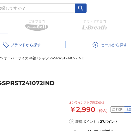
ゴルフ専門
アウトドア専門
ブランド
セール
RS オーバーサイズ 半袖Tシャツ 24SPRST241072IND
PRST241072IND
オンラインストア限定価格
￥2,990
送料別
店
（税込）
獲得ポイント：
27
ポイント
P