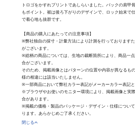
トロゴをかすれプリントであしらいました。バックの肩甲骨
もポイント。裾は後ろ下がりのデザインで、ロック始末で
で着心地も抜群です。
【商品の購入にあたっての注意事項】
※弊社独自の採寸・計量方法により計測を行っております
がございます。
※総柄の商品については、生地の裁断箇所により、商品一点
合がございます。
そのため、掲載画像とはパターンの位置や内容が異なるも
様の相違には該当いたしません。
※一部商品において弊社カラー表記がメーカーカラー表記
※ブラウザやお使いのモニター環境により、掲載画像と実
合があります。
※掲載の価格・製品のパッケージ・デザイン・仕様につい
ります。あらかじめご了承ください。
閉じる