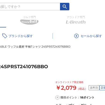
ゴルフ専門
アウトドア専門
ブランド
セール
ABLE ワッフル素材 半袖Tシャツ 24SPRST241076BBO
SPRST241076BBO
オンラインストア限定価格
￥2,079
送料別
店
（税込）
獲得ポイント：
18
ポイント
P