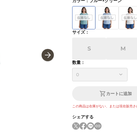
カラー
：
ブルー×グリーン
サイズ
：
S
M
数量：
カートに追加
この商品は在庫がない、または現在販売さ
シェアする