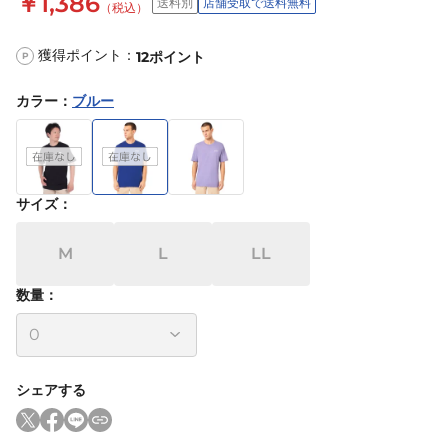
￥1,386
送料別
店舗受取で送料無料
（税込）
獲得ポイント：
12
ポイント
P
カラー
：
ブルー
サイズ
：
M
L
LL
数量：
シェアする