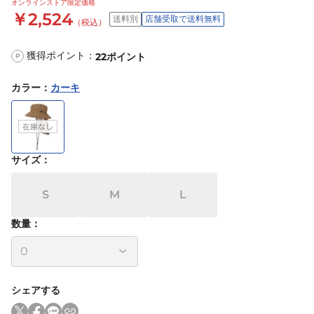
オンラインストア限定価格
￥2,524
送料別
店舗受取で送料無料
（税込）
獲得ポイント：
22
ポイント
P
カラー
：
カーキ
サイズ
：
S
M
L
数量：
シェアする