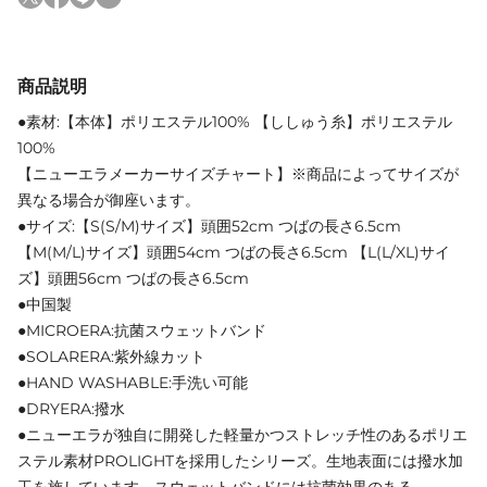
商品説明
●素材:【本体】ポリエステル100% 【ししゅう糸】ポリエステル
100%
【ニューエラメーカーサイズチャート】※商品によってサイズが
異なる場合が御座います。
●サイズ:【S(S/M)サイズ】頭囲52cm つばの長さ6.5cm
【M(M/L)サイズ】頭囲54cm つばの長さ6.5cm 【L(L/XL)サイ
ズ】頭囲56cm つばの長さ6.5cm
●中国製
●MICROERA:抗菌スウェットバンド
●SOLARERA:紫外線カット
●HAND WASHABLE:手洗い可能
●DRYERA:撥水
●ニューエラが独自に開発した軽量かつストレッチ性のあるポリエ
ステル素材PROLIGHTを採用したシリーズ。生地表面には撥水加
工を施しています。スウェットバンドには抗菌効果のある