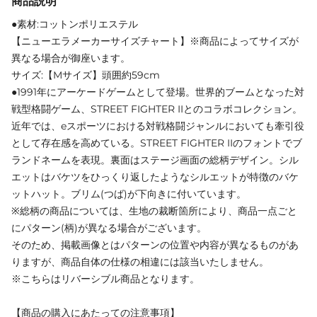
商品説明
●素材:コットンポリエステル
【ニューエラメーカーサイズチャート】※商品によってサイズが
異なる場合が御座います。
サイズ:【Mサイズ】頭囲約59cm
●1991年にアーケードゲームとして登場。世界的ブームとなった対
戦型格闘ゲーム、STREET FIGHTER IIとのコラボコレクション。
近年では、eスポーツにおける対戦格闘ジャンルにおいても牽引役
として存在感を高めている。STREET FIGHTER IIのフォントでブ
ランドネームを表現。裏面はステージ画面の総柄デザイン。シル
エットはバケツをひっくり返したようなシルエットが特徴のバケ
ットハット。ブリム(つば)が下向きに付いています。
※総柄の商品については、生地の裁断箇所により、商品一点ごと
にパターン(柄)が異なる場合がございます。
そのため、掲載画像とはパターンの位置や内容が異なるものがあ
りますが、商品自体の仕様の相違には該当いたしません。
※こちらはリバーシブル商品となります。
【商品の購入にあたっての注意事項】