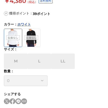
￥4,380
送料無料
（税込）
獲得ポイント：
39
ポイント
P
カラー
：
ホワイト
サイズ
：
M
L
LL
数量：
シェアする