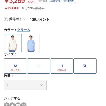
￥3,289
送料別
店舗受取で送料無料
（税込）
42%OFF
￥5,720
（税込）
獲得ポイント：
29
ポイント
P
カラー
：
クリーム
サイズ
：
M
L
LL
3L
数量：
シェアする