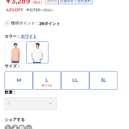
￥3,289
送料別
店舗受取で送料無料
（税込）
42%OFF
￥5,720
（税込）
獲得ポイント：
29
ポイント
P
カラー
：
ホワイト
サイズ
：
M
L
LL
3L
数量：
シェアする