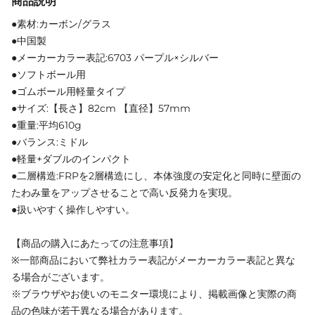
商品説明
●素材:カーボン/グラス
●中国製
●メーカーカラー表記:6703 パープル×シルバー
●ソフトボール用
●ゴムボール用軽量タイプ
●サイズ:【長さ】82cm 【直径】57mm
●重量:平均610g
●バランス:ミドル
●軽量+ダブルのインパクト
●二層構造:FRPを2層構造にし、本体強度の安定化と同時に壁面の
たわみ量をアップさせることで高い反発力を実現。
●扱いやすく操作しやすい。
【商品の購入にあたっての注意事項】
※一部商品において弊社カラー表記がメーカーカラー表記と異な
る場合がございます。
※ブラウザやお使いのモニター環境により、掲載画像と実際の商
品の色味が若干異なる場合があります。